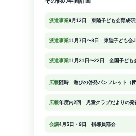
その他の年間計画
派遣事業
9月12日 東陸子ども会育成
派遣事業
11月7日〜8日 東陸子ども会
派遣事業
11月21日〜22日 全国子ど
広報
随時 遊びの啓発パンフレット（
広報
年度内2回 児童クラブだよりの発
会議
4月5日・9日 指導員部会