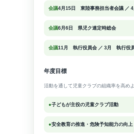
会議
4月15日 東陸事務担当者会議 ／ 
会議
6月6日 県児ク連定時総会
会議
11月 執行役員会 ／ 3月 執行
年度目標
活動を通して児童クラブの組織率を高め
●
子どもが主役の児童クラブ活動
●
安全教育の推進・危険予知能力の向上