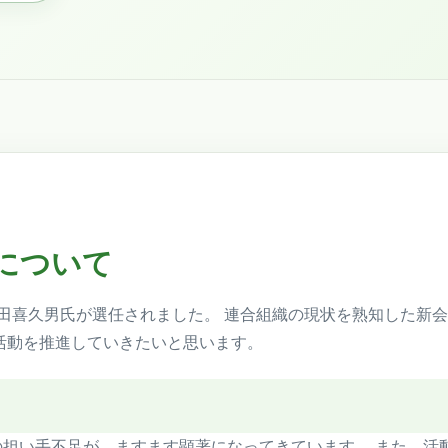
について
田喜久男氏が選任されました。 連合組織の現状を熟知した新
活動を推進していきたいと思います。
担い手不足が、ますます顕著になってきています。 また、活